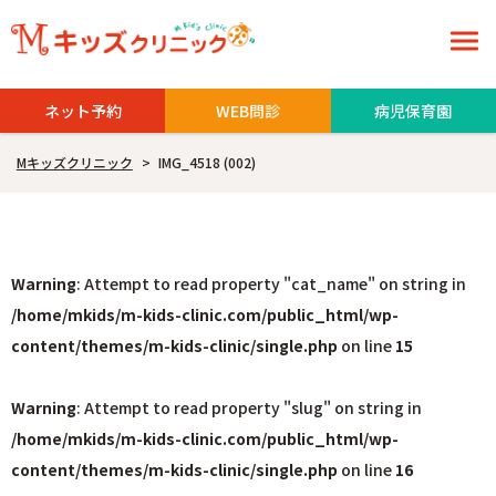
ネット予約
WEB問診
病児保育園
Mキッズクリニック
>
IMG_4518 (002)
Warning
: Attempt to read property "cat_name" on string in
/home/mkids/m-kids-clinic.com/public_html/wp-
content/themes/m-kids-clinic/single.php
on line
15
Warning
: Attempt to read property "slug" on string in
/home/mkids/m-kids-clinic.com/public_html/wp-
content/themes/m-kids-clinic/single.php
on line
16