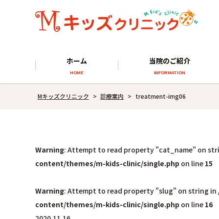
ホーム
当院のご紹介
HOME
INFORMATION
Mキッズクリニック
>
診療案内
>
treatment-img06
Warning
: Attempt to read property "cat_name" on str
content/themes/m-kids-clinic/single.php
on line
15
Warning
: Attempt to read property "slug" on string in
content/themes/m-kids-clinic/single.php
on line
16
2020.11.16