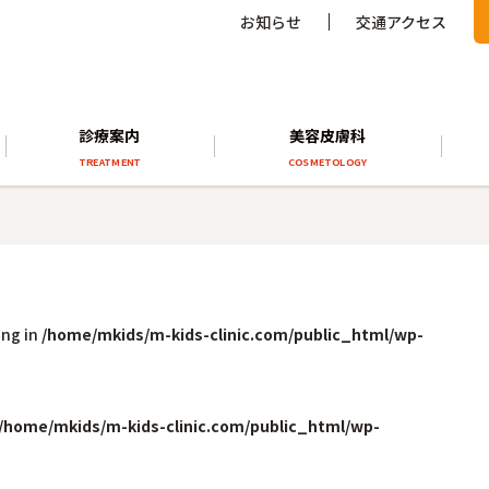
お知らせ
交通アクセス
診療案内
美容皮膚科
TREATMENT
COSMETOLOGY
ing in
/home/mkids/m-kids-clinic.com/public_html/wp-
/home/mkids/m-kids-clinic.com/public_html/wp-